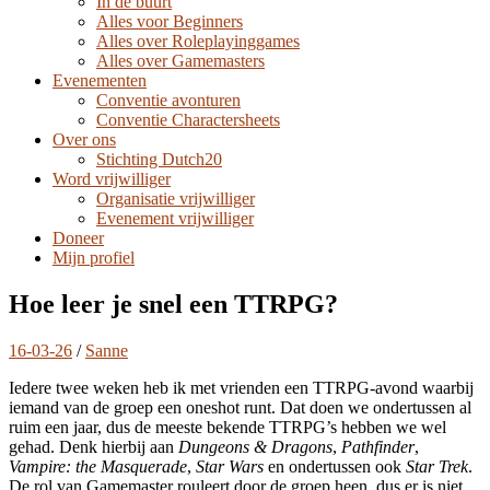
In de buurt
Alles voor Beginners
Alles over Roleplayinggames
Alles over Gamemasters
Evenementen
Conventie avonturen
Conventie Charactersheets
Over ons
Stichting Dutch20
Word vrijwilliger
Organisatie vrijwilliger
Evenement vrijwilliger
Doneer
Mijn profiel
Hoe leer je snel een TTRPG?
16-03-26
/
Sanne
Iedere twee weken heb ik met vrienden een TTRPG-avond waarbij
iemand van de groep een oneshot runt. Dat doen we ondertussen al
ruim een jaar, dus de meeste bekende TTRPG’s hebben we wel
gehad. Denk hierbij aan
Dungeons & Dragons
,
Pathfinder
,
Vampire: the Masquerade
,
Star Wars
en ondertussen ook
Star Trek
.
De rol van Gamemaster rouleert door de groep heen, dus er is niet