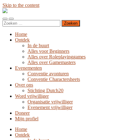
Skip to the content
Stichting
Dutch20
Toggle
Toggle
Zoeken
mobile
search
naar:
menu
field
Home
Ontdek
In de buurt
Alles voor Beginners
Alles over Roleplayinggames
Alles over Gamemasters
Evenementen
Conventie avonturen
Conventie Charactersheets
Over ons
Stichting Dutch20
Word vrijwilliger
Organisatie vrijwilliger
Evenement vrijwilliger
Doneer
Mijn profiel
Home
Ontdek