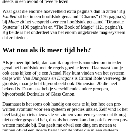
steeds in een avond of twee te lezen.
Waar gaat die enorme hoeveelheid extra pagina’s dan in zitten? Bij
Exalted
zit het in een hoofdstuk genaamd “Charms” (176 pagina’s),
bij
Mage
zit het verspreid over een hoofdstuk genaamd “Dramatic
Systems” (100 pagina’s) en “The Book of Magic” (121 pagina’s).
Bij beide is het onderdeel van het enorm uitgebreide magiesysteem
dat ze bieden.
Wat nou als ik meer tijd heb?
Als je meer tijd hebt, dan zou ik nog steeds aanraden om in ieder
geval het hoofdstuk met de regels goed te lezen. Daarnaast kun je
ook eens kijken of je een Actual Play kunt vinden van het systeem
dat je wilt. Van
Dungeons en Dragons
is Critical Role verreweg de
grootste, maar je hebt bijvoorbeeld ook Dimension 20 die heel
bekend is. Daarnaast heb je verschillende andere groepen,
bijvoorbeeld Dorktales of Glass Canon.
Daarnaast is het soms ook handig om eens te kijken hoe een pre-
written avontuur voor een systeem er precies uitziet. Zelf vind ik het
heel lastig om iets nieuws te verzinnen voor een systeem dat ik nog
niet eerder gespeeld heb, dus als het even kan dan pak ik er een pre-
written module bij. Dat geeft me ofwel een ding om meteen te
runnen ofwel een goede basis voor de vibes die in een systeem