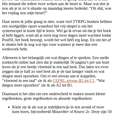
één iemand die iedere twee weken aan de beurt is. Maar wat doe je
nou als je in zo’n situatie op maandag ineens bedenkt: “Oh shit, was
het vrijdag nou mijn beurt?”
Daar neem ik jullie graag in mee, want veel TTRPG-boeken hebben
een soortgelijke opzet waardoor het vrij simpel is om het
systeem/spel in korte tijd te leren. Wel ga ik ervan uit dat je het boek
al hebt liggen, want als je eerst nog twee dagen moet wachten totdat
PostNL het boek bezorgt, wordt het wel héél erg krap. En om het af
te sluiten heb ik nog wat tips voor wanneer je meer dan een
werkweek hebt.
Allereerst is het belangrijk om wat dingen af te spreken. Een snelle
zoektocht online laat zien dat je makkelijk 50 pagina’s per uur kunt
lezen als je een beetje vloeiend in een taal bent. Dus laten we even
zeggen dat je half zo snel bent als je de taal lastiger vindt en wat
dingen moet opzoeken. Om er een niveau aan te koppelen,
“vloeiend in een taal” zie ik als
CEFRL-niveau B2 tot C1
. “Wat
dingen moet opzoeken” zie ik als A2 tot B1.
Daarnaast is het slim om een onderscheid te maken tussen kleine
regelboeken, grote regelboeken en absurde regelboeken:
Klein zie ik als wat je redelijkerwijs in een avond of twee
kunt lezen, bijvoorbeeld
Mausritter
of
Knave 2e
. Deze zijn 50