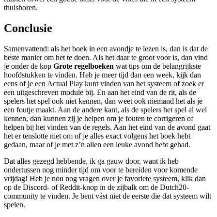
thuishoren.
Conclusie
Samenvattend: als het boek in een avondje te lezen is, dan is dat de
beste manier om het te doen. Als het daar te groot voor is, dan vind
je onder de kop
Grote regelboeken
wat tips om de belangrijkste
hoofdstukken te vinden. Heb je meer tijd dan een week, kijk dan
eens of je een Actual Play kunt vinden van het systeem of zoek er
een uitgeschreven module bij. En aan het eind van de rit, als de
spelers het spel ook niet kennen, dan weet ook niemand het als je
een foutje maakt. Aan de andere kant, als de spelers het spel al wel
kennen, dan kunnen zij je helpen om je fouten te corrigeren of
helpen bij het vinden van de regels. Aan het eind van de avond gaat
het er tenslotte niet om of je alles exact volgens het boek hebt
gedaan, maar of je met z’n allen een leuke avond hebt gehad.
Dat alles gezegd hebbende, ik ga gauw door, want ik heb
ondertussen nog minder tijd om voor te bereiden voor komende
vrijdag! Heb je nou nog vragen over je favoriete systeem, klik dan
op de Discord- of Reddit-knop in de zijbalk om de Dutch20-
community te vinden. Je bent vást niet de eerste die dat systeem wilt
spelen.