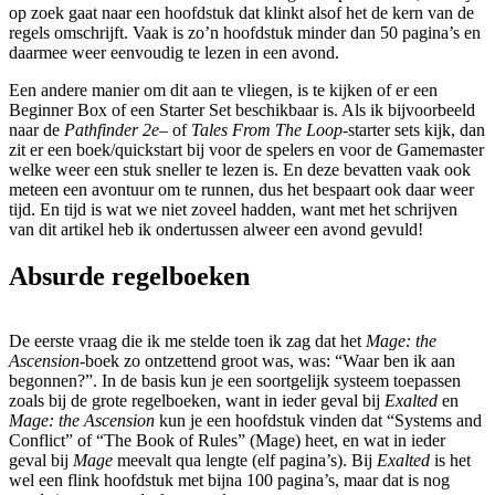
op zoek gaat naar een hoofdstuk dat klinkt alsof het de kern van de
regels omschrijft. Vaak is zo’n hoofdstuk minder dan 50 pagina’s en
daarmee weer eenvoudig te lezen in een avond.
Een andere manier om dit aan te vliegen, is te kijken of er een
Beginner Box of een Starter Set beschikbaar is. Als ik bijvoorbeeld
naar de
Pathfinder 2e
– of
Tales From The Loop
-starter sets kijk, dan
zit er een boek/quickstart bij voor de spelers en voor de Gamemaster
welke weer een stuk sneller te lezen is. En deze bevatten vaak ook
meteen een avontuur om te runnen, dus het bespaart ook daar weer
tijd. En tijd is wat we niet zoveel hadden, want met het schrijven
van dit artikel heb ik ondertussen alweer een avond gevuld!
Absurde regelboeken
De eerste vraag die ik me stelde toen ik zag dat het
Mage: the
Ascension
-boek zo ontzettend groot was, was: “Waar ben ik aan
begonnen?”. In de basis kun je een soortgelijk systeem toepassen
zoals bij de grote regelboeken, want in ieder geval bij
Exalted
en
Mage: the Ascension
kun je een hoofdstuk vinden dat “Systems and
Conflict” of “The Book of Rules” (Mage) heet, en wat in ieder
geval bij
Mage
meevalt qua lengte (elf pagina’s). Bij
Exalted
is het
wel een flink hoofdstuk met bijna 100 pagina’s, maar dat is nog