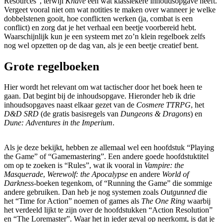
Resources”, terwijl
Knave
een wat klassiekere inhoudsopgave heeft.
Vergeet vooral niet om wat notities te maken over wanneer je welke
dobbelstenen gooit, hoe conflicten werken (ja, combat is een
conflict) en zorg dat je het verhaal een beetje voorbereid hebt.
Waarschijnlijk kun je een systeem met zo’n klein regelboek zelfs
nog wel opzetten op de dag van, als je een beetje creatief bent.
Grote regelboeken
Hier wordt het relevant om wat tactischer door het boek heen te
gaan. Dat begint bij de inhoudsopgave. Hieronder heb ik drie
inhoudsopgaves naast elkaar gezet van de
Cosmere TTRPG
, het
D&D SRD
(de gratis basisregels van
Dungeons & Dragons
) en
Dune: Adventures in the Imperium
.
Als je deze bekijkt, hebben ze allemaal wel een hoofdstuk “Playing
the Game” of “Gamemastering”. Een andere goede hoofdstuktitel
om op te zoeken is “Rules”, wat ik vooral in
Vampire: the
Masquerade
,
Werewolf: the Apocalypse
en andere
World of
Darkness
-boeken tegenkom, of “Running the Game” die sommige
andere gebruiken. Dan heb je nog systemen zoals
Outgunned
die
het “Time for Action” noemen of games als
The One Ring
waarbij
het verdeeld lijkt te zijn over de hoofdstukken “Action Resolution”
en “The Loremaster”. Waar het in ieder geval op neerkomt, is dat je