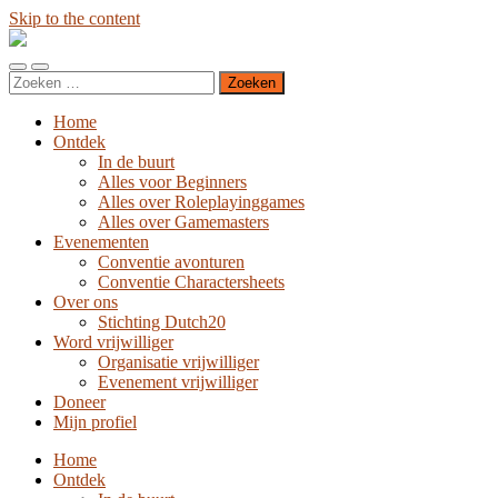
Skip to the content
Stichting
Dutch20
Toggle
Toggle
Zoeken
mobile
search
naar:
menu
field
Home
Ontdek
In de buurt
Alles voor Beginners
Alles over Roleplayinggames
Alles over Gamemasters
Evenementen
Conventie avonturen
Conventie Charactersheets
Over ons
Stichting Dutch20
Word vrijwilliger
Organisatie vrijwilliger
Evenement vrijwilliger
Doneer
Mijn profiel
Home
Ontdek