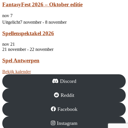
FantasyFest 2026 – Oktober editie
nov
7
Uitgelicht
7 november
-
8 november
Spellenspektakel 2026
nov
21
21 november
-
22 november
Spel Antwerpen
Bekijk kalender
Discord
Reddit
Facebook
Instagram