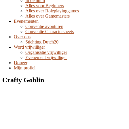
In de buurt
Alles voor Beginners
Alles over Roleplayinggames
Alles over Gamemasters
Evenementen
Conventie avonturen
Conventie Charactersheets
Over ons
Stichting Dutch20
Word vrijwilliger
Organisatie vrijwilliger
Evenement vrijwilliger
Doneer
Mijn profiel
Crafty Goblin